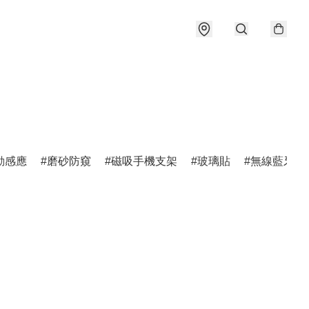
動感應
磨砂防窺
磁吸手機支架
玻璃貼
無線藍牙耳