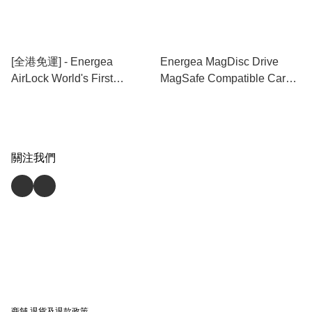
[全港免運] - Energea
Energea MagDisc Drive
AirLock World's First
MagSafe Compatible Car
Universal Mount With Fast
Charger
Wireless Cgarging
關注我們
商舖
退貨及退款政策