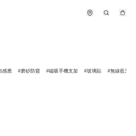
動感應
磨砂防窺
磁吸手機支架
玻璃貼
無線藍牙耳