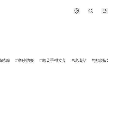
動感應
磨砂防窺
磁吸手機支架
玻璃貼
無線藍牙耳