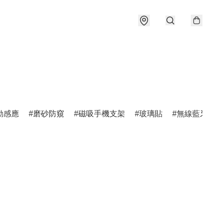
動感應
磨砂防窺
磁吸手機支架
玻璃貼
無線藍牙耳