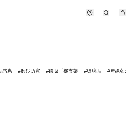
動感應
磨砂防窺
磁吸手機支架
玻璃貼
無線藍牙耳