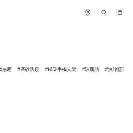
動感應
磨砂防窺
磁吸手機支架
玻璃貼
無線藍牙耳