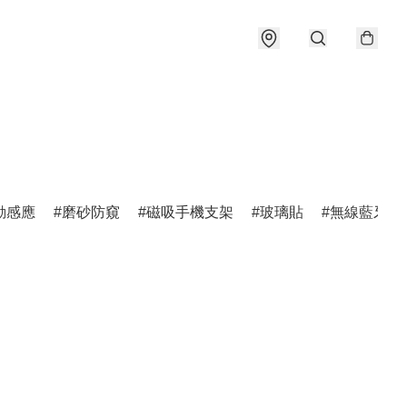
動感應
磨砂防窺
磁吸手機支架
玻璃貼
無線藍牙耳