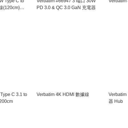
W Type C to
Verbatim #66947 3 端口 30W
Verbati
(120cm)
PD 3.0 & QC 3.0 GaN 充電器
Type C 3.1 to
Verbatim 4K HDMI 數據線
Verbatim
200cm
器 Hub