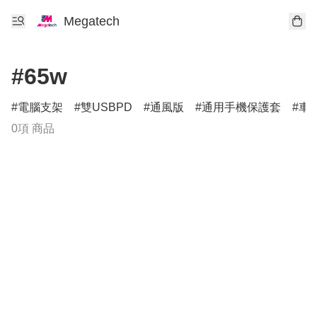
Megatech
#65w
電腦支架
雙USBPD
通風版
通用手機保護套
車
0項 商品