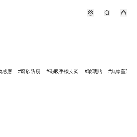
動感應
磨砂防窺
磁吸手機支架
玻璃貼
無線藍牙耳