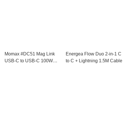
Momax #DC51 Mag Link
Energea Flow Duo 2-in-1 C
USB-C to USB-C 100W
to C + Lightning 1.5M Cable
USB3.2 Gen 2x2 1m 磁吸連
接線