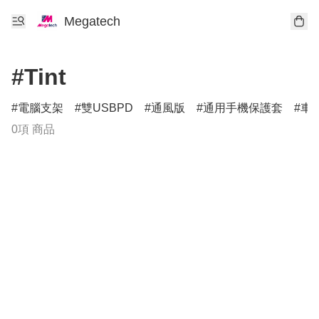
Megatech
#Tint
電腦支架
雙USBPD
通風版
通用手機保護套
車
0項 商品