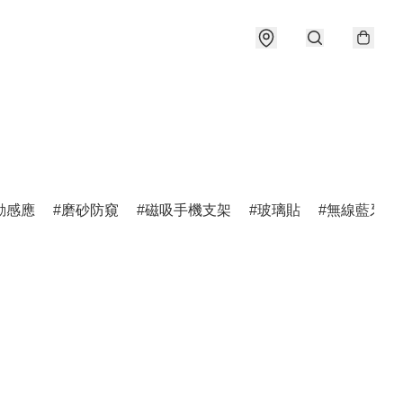
動感應
磨砂防窺
磁吸手機支架
玻璃貼
無線藍牙耳