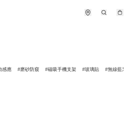
動感應
磨砂防窺
磁吸手機支架
玻璃貼
無線藍牙耳