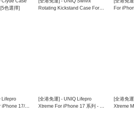
 Clyde Case
[全港免運] - UNIQ Swivix
[全港免運] 
3 [5色選擇]
Rotating Kickstand Case For
For iPh
iPhone 17/Air 系列 [3色選擇]
Lifepro
[全港免運] - UNIQ Lifepro
[全港免運] -
r iPhone 17/Air
Xtreme For iPhone 17 系列 - 透
Xtreme M
明
iPhone 