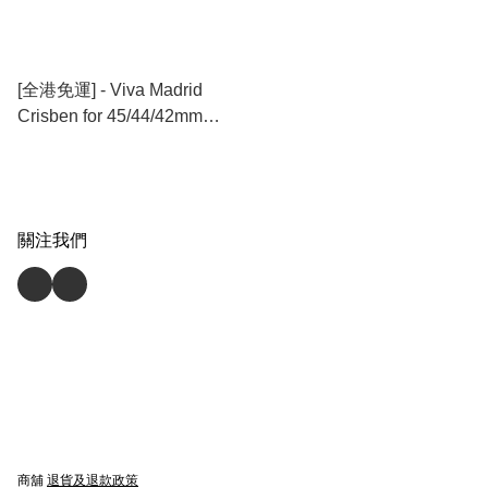
[全港免運] - Viva Madrid
Crisben for 45/44/42mm
Apple Watch 高彈力編織防
潑水錶帶 - BKWH
關注我們
商舖
退貨及退款政策