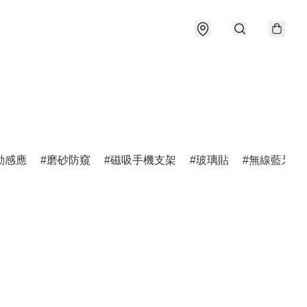
動感應
磨砂防窺
磁吸手機支架
玻璃貼
無線藍牙耳