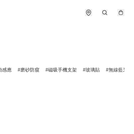
動感應
磨砂防窺
磁吸手機支架
玻璃貼
無線藍牙耳