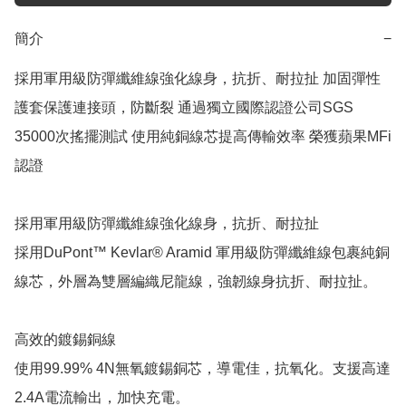
簡介
−
採用軍用級防彈纖維線強化線身，抗折、耐拉扯 加固彈性
護套保護連接頭，防斷裂 通過獨立國際認證公司SGS 
35000次搖擺測試 使用純銅線芯提高傳輸效率 榮獲蘋果MFi
認證 

採用軍用級防彈纖維線強化線身，抗折、耐拉扯

採用DuPont™ Kevlar® Aramid 軍用級防彈纖維線包裹純銅
線芯，外層為雙層編織尼龍線，強韌線身抗折、耐拉扯。

高效的鍍錫銅線

使用99.99% 4N無氧鍍錫銅芯，導電佳，抗氧化。支援高達
2.4A電流輸出，加快充電。
