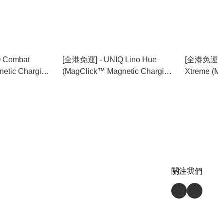
 Combat
[全港免運] - UNIQ Lino Hue
[全港免運] -
etic Charging
(MagClick™ Magnetic Charging
Xtreme (
 iPhone 15 [6色
Compatible) For iPhone 15 [2色
Charging
選擇]
iPhone 
關注我們