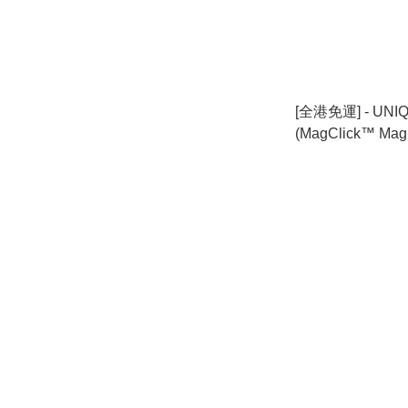
[全港免運] - UNIQ
(MagClick™ Magn
Compatible) For
選擇]