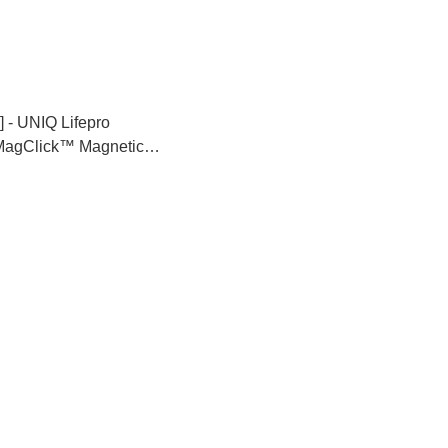
 UNIQ Lifepro
MagClick™ Magnetic
 Compatible) For
15 系列 [4色選擇]