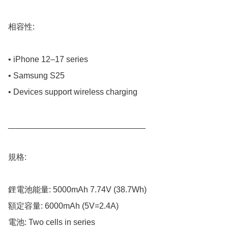
相容性:

• iPhone 12–17 series

• Samsung S25

• Devices support wireless charging

______________________________

規格:

鋰電池能量: 5000mAh 7.74V (38.7Wh)

額定容量: 6000mAh (5V=2.4A)

電池: Two cells in series
