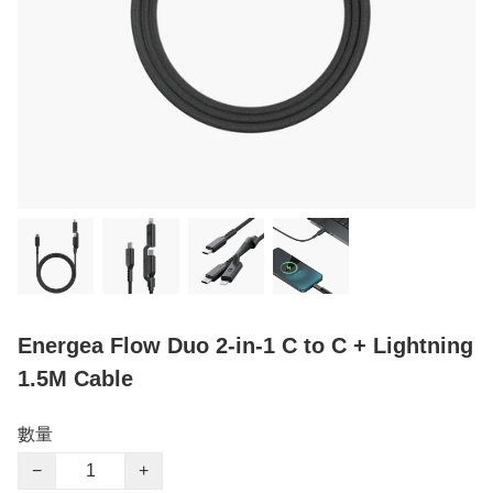
Energea Flow Duo 2-in-1 C to C + Lightning
1.5M Cable
數量
−
+