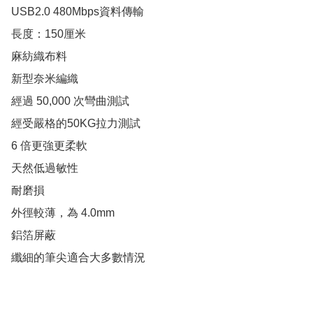
USB2.0 480Mbps資料傳輸

長度：150厘米 

麻紡織布料

新型奈米編織

經過 50,000 次彎曲測試

經受嚴格的50KG拉力測試

6 倍更強更柔軟

天然低過敏性

耐磨損

外徑較薄，為 4.0mm

鋁箔屏蔽

纖細的筆尖適合大多數情況