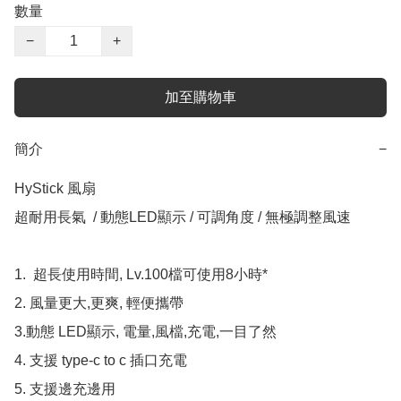
數量
−
+
加至購物車
簡介
−
HyStick 風扇

超耐用長氣  / 動態LED顯示 / 可調角度 / 無極調整風速

1.  超長使用時間, Lv.100檔可使用8小時*

2. 風量更大,更爽, 輕便攜帶

3.動態 LED顯示, 電量,風檔,充電,一目了然

4. 支援 type-c to c 插口充電

5. 支援邊充邊用
