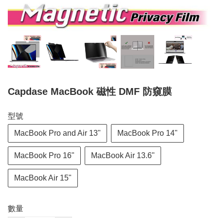
Capdase MacBook 磁性 DMF 防窺膜
型號
MacBook Pro and Air 13"
MacBook Pro 14"
MacBook Pro 16"
MacBook Air 13.6"
MacBook Air 15"
數量