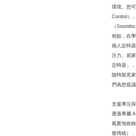
環境。您可以
Control
（Sound
例如，在學
個人定時器
注力。居家時
定時器」，
隨時留意家
們為您提議
支援專注與休
透過專屬 A
風實地收錄
復情緒），以