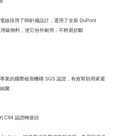


線採用了88針織設計，選用了全新 DuPont 
 及軍用級物料，使它份外耐用，不輕易折斷

專業的國際檢測機構 SGS 認證，有效幫助用家避
細菌

的 C94 認證轉接頭
