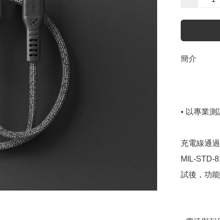
簡介
• 以專業測
充電線通過了
MIL-ST
試後，功能