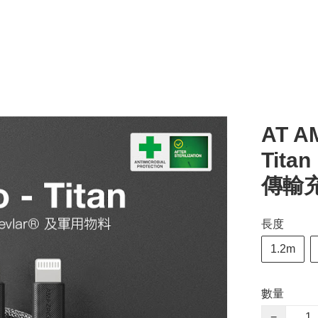
AT AM
Titan
傳輸充
長度
1.2m
數量
−