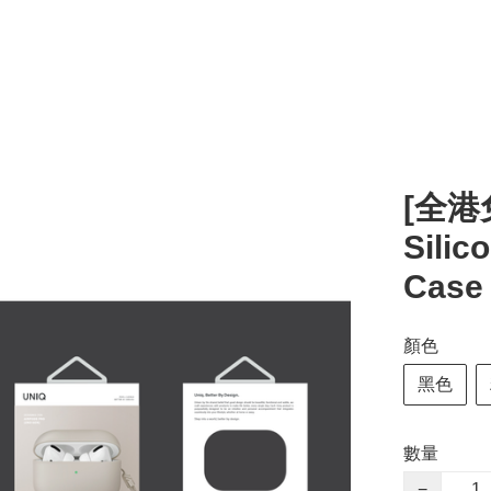
[全港免運
Silic
Case
顏色
黑色
數量
−