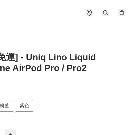
] - Uniq Lino Liquid
one AirPod Pro / Pro2
粉藍
紫色
+