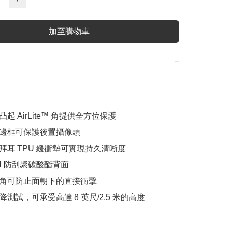
加至購物車
−
凸起 AirLite™ 角提供全方位保護

頭邊框可保護後置攝像頭

色拜耳 TPU 緩衝墊可實現持久清晰度 

3H 防刮聚碳酸酯背面

凸起角可防止面朝下的直接衝擊

下降測試，可承受高達 8 英尺/2.5 米的高度