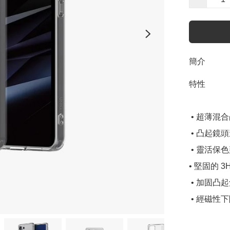
簡介
特性

 • 超薄混合
 • 凸起鏡
 • 靈活保
• 堅固的 
 • 加固
 • 經磁性