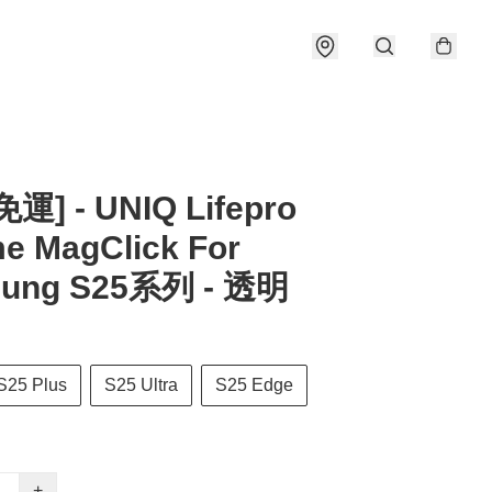
運] - UNIQ Lifepro
e MagClick For
ung S25系列 - 透明
S25 Plus
S25 Ultra
S25 Edge
+