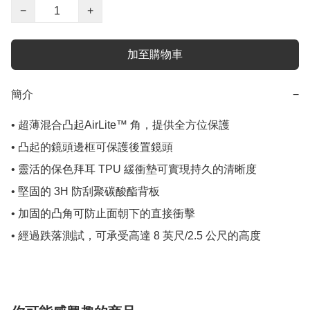
−
+
加至購物車
簡介
−
• 超薄混合凸起AirLite™ 角，提供全方位保護

• 凸起的鏡頭邊框可保護後置鏡頭

• 靈活的保色拜耳 TPU 緩衝墊可實現持久的清晰度

• 堅固的 3H 防刮聚碳酸酯背板

• 加固的凸角可防止面朝下的直接衝擊

• 經過跌落測試，可承受高達 8 英尺/2.5 公尺的高度