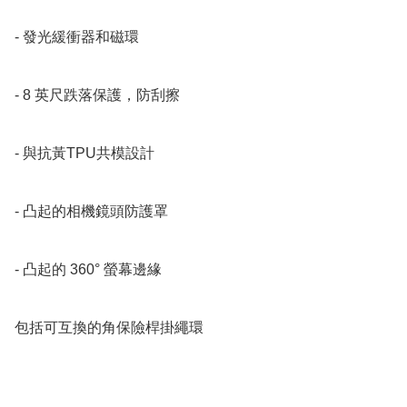
- 發光緩衝器和磁環 

- 8 英尺跌落保護，防刮擦

- 與抗黃TPU共模設計

- 凸起的相機鏡頭防護罩

- 凸起的 360° 螢幕邊緣 

包括可互換的角保險桿掛繩環