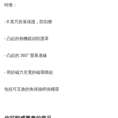
特徵：

- 8 英尺跌落保護，防刮擦

- 凸起的相機鏡頭防護罩

- 凸起的 360° 螢幕邊緣 

- 用於磁力充電的磁環模組

包括可互換的角保險桿掛繩環