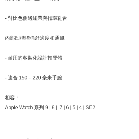
- 對比色側邊紐帶與扣環鞋舌

內部凹槽增強舒適度和通風

- 耐用的客製化設計扣硬體

- 適合 150 – 220 毫米手腕

相容：

Apple Watch 系列 9 | 8 |  7 | 6 | 5 | 4 | SE2