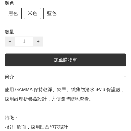
顏色
黑色
米色
藍色
數量
−
+
加至購物車
簡介
−
使用 GAMMA 保持乾淨、簡單。纖薄防潑水 iPad 保護殼，
採用紋理折疊蓋設計，方便隨時隨地查看。

特徵：

- 紋理飾面，採用凹凸印花設計
