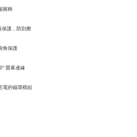
縮握柄

跌落保護，防刮擦

袋角保護

60° 螢幕邊緣

力充電的磁環模組