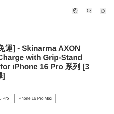
運] - Skinarma AXON
harge with Grip-Stand
for iPhone 16 Pro 系列 [3
]
6 Pro
iPhone 16 Pro Max