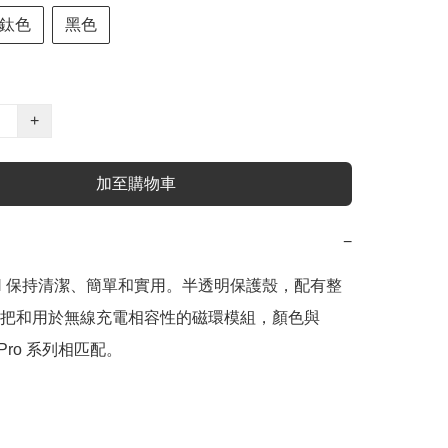
鈦色
黑色
+
加至購物車
−
ON 保持清潔、簡單和實用。半透明保護殼，配有整
把和用於無線充電相容性的磁環模組，顏色與 
6 Pro 系列相匹配。
