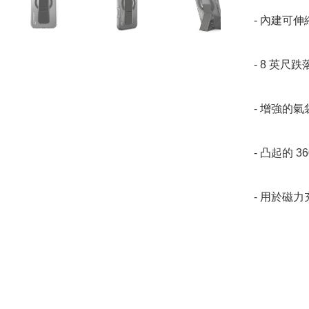
- 內建可伸
- 8 英尺
- 增強的氣
- 凸起的 3
- 用於磁