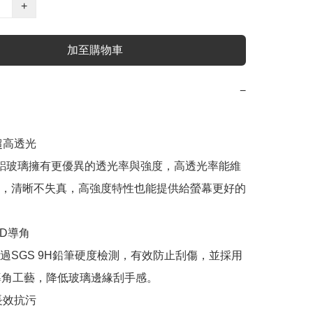
+
加至購物車
−
高透光

m高鋁玻璃擁有更優異的透光率與強度，高透光率能維
，清晰不失真，高強度特性也能提供給螢幕更好的
5D導角

過SGS 9H鉛筆硬度檢測，有效防止刮傷，並採用
度導角工藝，降低玻璃邊緣刮手感。

效抗污
