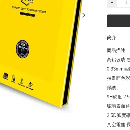
−
簡介
商品描述

高鋁玻璃 超
0.33m
持畫面色彩
保護。

9H硬度 2.
玻璃表面通
2.5D弧
真空電鍍 長