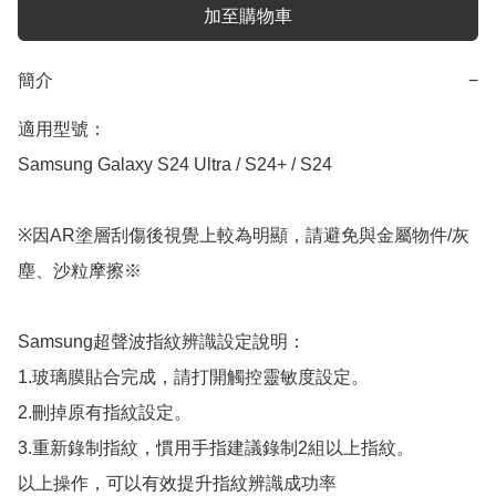
加至購物車
簡介
−
適用型號：

Samsung Galaxy S24 Ultra / S24+ / S24

※因AR塗層刮傷後視覺上較為明顯，請避免與金屬物件/灰
塵、沙粒摩擦※

Samsung超聲波指紋辨識設定說明：

1.玻璃膜貼合完成，請打開觸控靈敏度設定。

2.刪掉原有指紋設定。

3.重新錄制指紋，慣用手指建議錄制2組以上指紋。

以上操作，可以有效提升指紋辨識成功率
