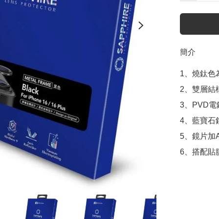
簡介
1、燒鈦色
2、雙層結
3、PVD
4、藍寶石
5、鏡片加
6、搭配貼