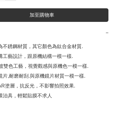
加至購物車
−
為不銹鋼材質，其它顏色為鈦合金材質.

構工藝設計，跟原機結構一模一樣.

電鍍雙色工藝，視覺觀感與原機色一模一樣.

鏡片,耐磨耐刮.與原機鏡片材質一模一樣.

AR塗層，抗反光，不影響拍照效果.

膜治具，輕鬆貼膜不求人