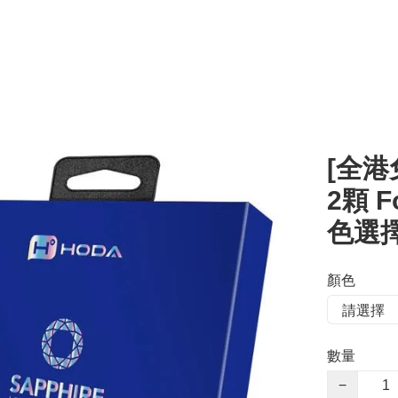
[全港
2顆 Fo
色選擇
顏色
數量
−