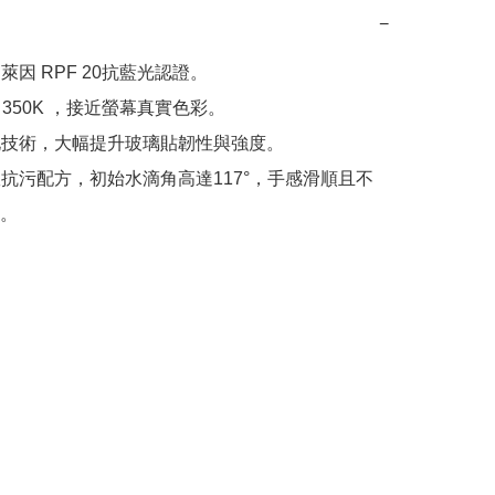
−
萊因 RPF 20抗藍光認證。

< 350K ，接近螢幕真實色彩。

化技術，大幅提升玻璃貼韌性與強度。

效抗污配方，初始水滴角高達117°，手感滑順且不
。