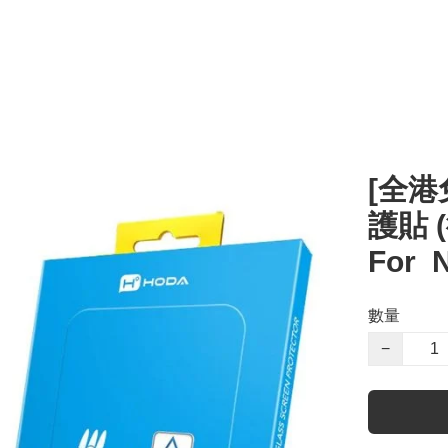
[全港
護貼 
For N
數量
−