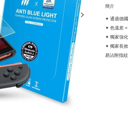
簡介
✦ 通過德國
✦ 色溫差 
✦ 獨家強
✦ 獨家長
易沾附指紋