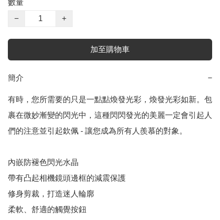
數量
−
+
加至購物車
簡介
−
有時，您所需要的只是一點點煥發光彩，煥發光彩如新。包
裹在微妙漸變的閃光中，這種閃閃發光的美麗一定會引起人
們的注意並引起欽佩 - 讓您成為所有人羨慕的對象。

內嵌防褪色閃光水晶

帶有凸起相機鏡頭邊框的減震保護

修身剪裁，打造迷人輪廓

柔軟、舒適的觸覺按鈕
