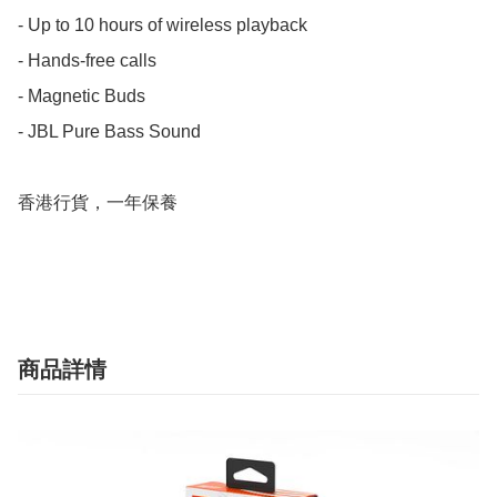
- Up to 10 hours of wireless playback

- Hands-free calls

- Magnetic Buds

- JBL Pure Bass Sound

香港行貨，一年保養 

商品詳情